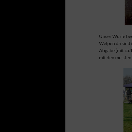
Unser Würfe bes
Welpen da sind i
Abgabe (mit ca.
mit den meisten 