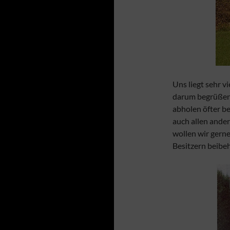
Uns liegt sehr 
darum begrüßen
abholen öfter b
auch allen ander
wollen wir gern
Besitzern beibeh