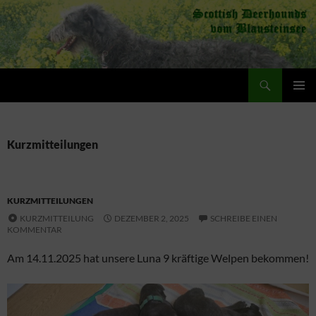
Zum
Inhalt
springen
Suchen
Scottish Deerhounds vom Blausteinsee
PRIMÄR
MENÜ
Kurzmitteilungen
KURZMITTEILUNGEN
KURZMITTEILUNG
DEZEMBER 2, 2025
SCHREIBE EINEN
KOMMENTAR
Am 14.11.2025 hat unsere Luna 9 kräftige Welpen bekommen!