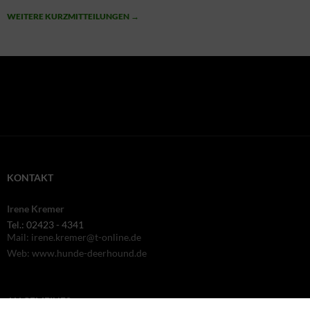
WEITERE KURZMITTEILUNGEN
→
KONTAKT
Irene Kremer
Tel.: 02423 - 4341
Mail: irene.kremer@t-online.de
Web: www.hunde-deerhound.de
ALLGEMEINES