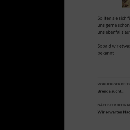
Sollten sie sich
uns gerne schon
uns ebenfalls au
Sobald wir etwa
bekannt
Beitragsn
VORHERIGER BEIT
Brenda sucht…
NÄCHSTER BEITRA
Wir erwarten Na