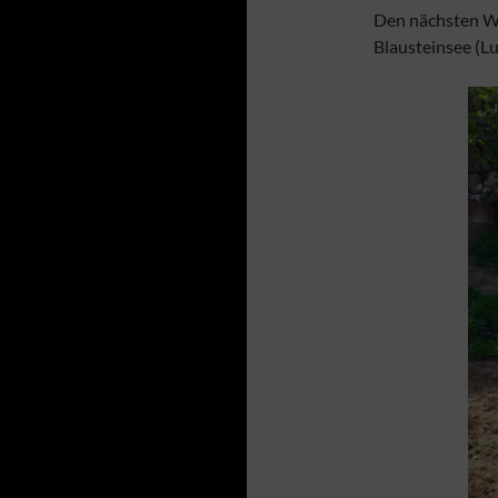
Den nächsten Wu
Blausteinsee (Lu