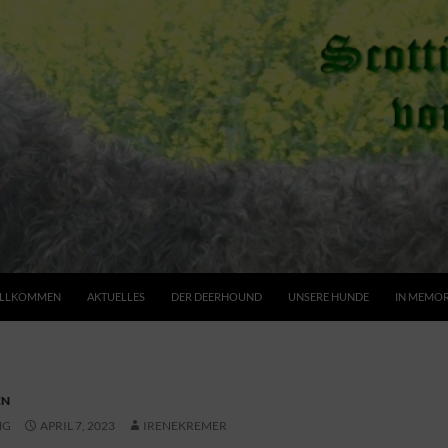
ILLKOMMEN
AKTUELLES
DER DEERHOUND
UNSERE HUNDE
IN MEMO
EN
NG
APRIL 7, 2023
IRENEKREMER