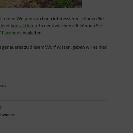
 für einen Welpen von Luna interessieren, können Sie
 jetzt
kontaktieren
. In der Zwischenzeit können Sie
f
Facebook
begleiten.
s genaueres zu diesem Wurf wissen, geben wir es hier
avigation
RAG
G
chwuchs